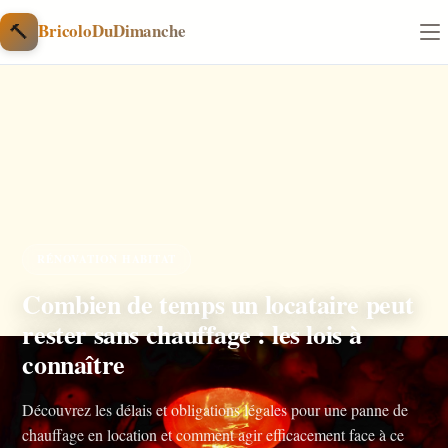
Aller au contenu
🔨
BricoloDuDimanche
RÉNOVATION HABITAT
Combien de temps un locataire peut
rester sans chauffage : les lois à
connaître
Découvrez les délais et obligations légales pour une panne de
chauffage en location et comment agir efficacement face à ce