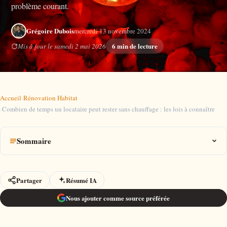
problème courant.
Grégoire Dubois
mercredi 13 novembre 2024
6 min de lecture
Mis à jour le samedi 2 mai 2026
Accueil
›
Rénovation Habitat
›
Combien de temps un locataire peut rester sans chauffage : les lois à connaître
Sommaire
Partager
Résumé IA
Nous ajouter comme source préférée