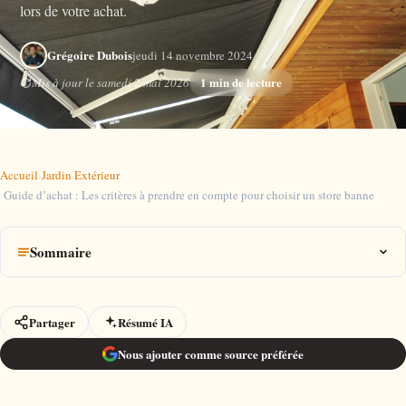
lors de votre achat.
Grégoire Dubois
jeudi 14 novembre 2024
1 min de lecture
Mis à jour le samedi 2 mai 2026
Accueil
›
Jardin Extérieur
›
Guide d’achat : Les critères à prendre en compte pour choisir un store banne
Sommaire
Partager
Résumé IA
Nous ajouter comme source préférée