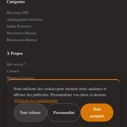
Catégories
Bricolage DIY
Aménagement Intérieur
Jardin Extérieur
Décoration Maison
Rénovation Habitat
À Propos
Qui suis-je ?
Contact
Mentions Légales
Politique de Confidentialité
Nous utilisons des cookies pour mesurer notre audience et
Plan de site
afficher des publicités. Personnalisez vos choix ci-dessous.
Politique de confidentialité
Tout
Tout refuser
Personnalisé
accepter
© 2026
BricoloDuDimanche
— Tous droits réservés
Des astuces simples pour une maison belle, pratique et accueillante