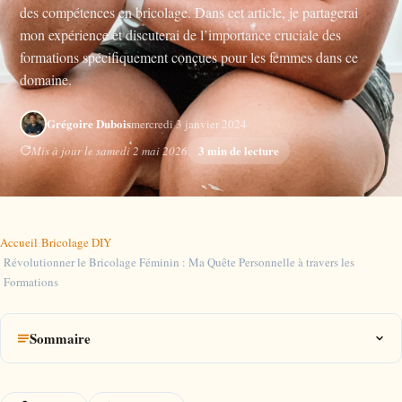
des compétences en bricolage. Dans cet article, je partagerai
mon expérience et discuterai de l’importance cruciale des
formations spécifiquement conçues pour les femmes dans ce
domaine.
Grégoire Dubois
mercredi 3 janvier 2024
3 min de lecture
Mis à jour le samedi 2 mai 2026
Accueil
›
Bricolage DIY
Révolutionner le Bricolage Féminin : Ma Quête Personnelle à travers les
›
Formations
Sommaire