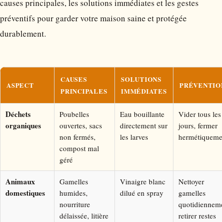
causes principales, les solutions immédiates et les gestes
préventifs pour garder votre maison saine et protégée
durablement.
CAUSES
SOLUTIONS
ASPECT
PRÉVENTIO
PRINCIPALES
IMMÉDIATES
Déchets
Poubelles
Eau bouillante
Vider tous les
organiques
ouvertes, sacs
directement sur
jours, fermer
non fermés,
les larves
hermétiqueme
compost mal
géré
Animaux
Gamelles
Vinaigre blanc
Nettoyer
domestiques
humides,
dilué en spray
gamelles
nourriture
quotidiennem
délaissée, litière
retirer restes