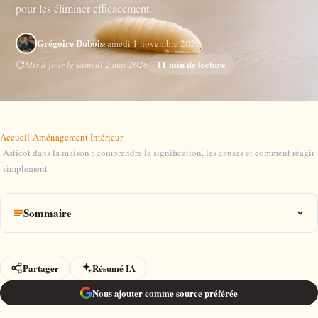
pour les éliminer efficacement.
Grégoire Dubois
samedi 1 novembre 2025
11 min de lecture
Mis à jour le samedi 2 mai 2026
Accueil
›
Aménagement Intérieur
Asticot dans la maison : comprendre la signification, les causes et comment réagir
›
simplement
Sommaire
Partager
Résumé IA
Nous ajouter comme source préférée