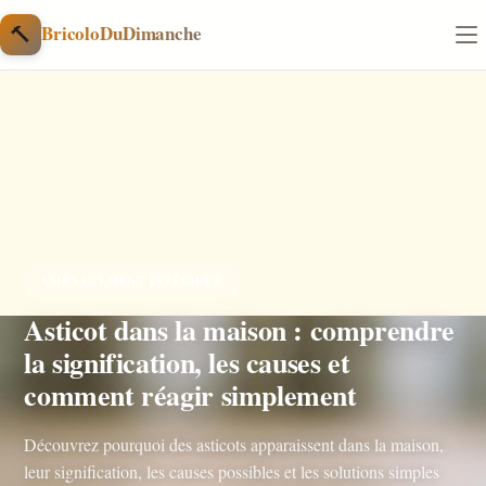
Aller au contenu
🔨
BricoloDuDimanche
AMÉNAGEMENT INTÉRIEUR
Asticot dans la maison : comprendre
la signification, les causes et
comment réagir simplement
Découvrez pourquoi des asticots apparaissent dans la maison,
leur signification, les causes possibles et les solutions simples