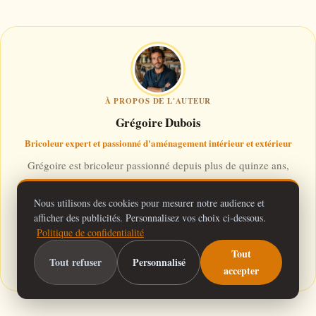
À PROPOS DE L'AUTEUR
Grégoire Dubois
Bricoleur expert et passionné d'aménagement intérieur et extérieur
Grégoire est bricoleur passionné depuis plus de quinze ans,
spécialisé dans l'aménagement intérieur, la rénovation et le
jardinage, avec une solide expérience terrain acquise sur des
Nous utilisons des cookies pour mesurer notre audience et
centaines de projets personnels et familiaux.
afficher des publicités. Personnalisez vos choix ci-dessous.
Politique de confidentialité
Tout
En savoir plus
Tout refuser
Personnalisé
accepter