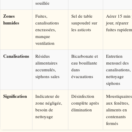
souillée
Zones
Fuites,
Sel de table
Aérer 15 min 
humides
canalisations
saupoudré sur
jour, réparer
encrassées,
les asticots
fuites rapide
manque
ventilation
Canalisations
Résidus
Bicarbonate et
Entretien
alimentaires
eau bouillante
mensuel des
accumulés,
dans
canalisations,
siphons sales
évacuations
nettoyage
siphons
Signification
Indicateur de
Désinfection
Moustiquaires
zone négligée,
complète après
aux fenêtres,
besoin de
élimination
aliments en
nettoyage
contenants
fermés