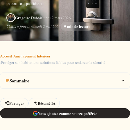
le confort quotidien.
Grégoire Dubois
lundi 2 mars 2026
9 min de lecture
Mis à jour le samedi 2 mai 2026
Accueil
›
Aménagement Intérieur
›
Protéger son habitation : solutions fiables pour renforcer la sécurité
Sommaire
Partager
Résumé IA
Nous ajouter comme source préférée