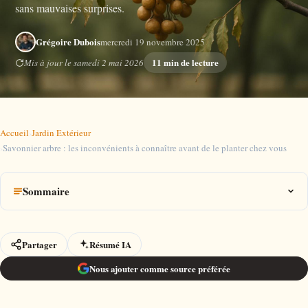
sans mauvaises surprises.
Grégoire Dubois
mercredi 19 novembre 2025
11 min de lecture
Mis à jour le samedi 2 mai 2026
Accueil
›
Jardin Extérieur
›
Savonnier arbre : les inconvénients à connaître avant de le planter chez vous
Sommaire
Partager
Résumé IA
Nous ajouter comme source préférée