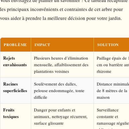
Vous envisagez de planter un savonnier ? Ce tableau récapitule
les principaux inconvénients et contraintes de cet arbre pour
vous aider à prendre la meilleure décision pour votre jardin.
PROBLÈME
IMPACT
SOLUTION
Rejets
Plusieurs heures d’élimination
Paillage épais de 
envahissants
mensuelle, affaiblissement des
cm ou barrière ant
plantations voisines
rhizome
Racines
Soulèvement des dalles,
Distance minimal
superficielles
pelouse endommagée, tonte
de 8 mètres de la
difficile
maison
Fruits
Danger pour enfants et
Surveillance
toxiques
animaux, nettoyage récurrent,
constante et
surface glissante
ramassage régulie