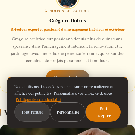
À PROPOS DE L'AUTEUR
Grégoire Dubois
Bricoleur expert et passionné d'aménagement intérieur et extérieur
Grégoire est bricoleur passionné depuis plus de quinze ans,
spécialisé dans l'aménagement intérieur, la rénovation et le
jardinage, avec une solide expérience terrain acquise sur des
centaines de projets personnels et familiaux.
En savoir plus
Nous utilisons des cookies pour mesurer notre audience et
afficher des publicités. Personnalisez vos choix ci-dessous.
Politique de confidentialité
Tout
Vous devriez aussi aimer…
Tout refuser
Personnalisé
accepter