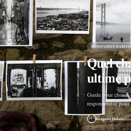
RÉNOVATION HABITA
Quel cha
ultime 
Guide pour choisir l
responsabilité pour
Grégoire Dubois
dima