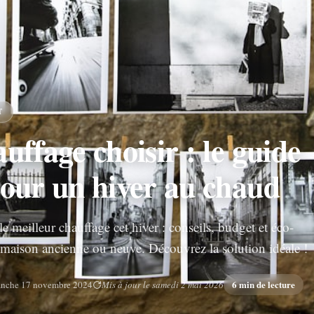
T
uffage choisir : le guide
pour un hiver au chaud
e meilleur chauffage cet hiver : conseils, budget et éco-
 maison ancienne ou neuve. Découvrez la solution idéale !
6 min de lecture
nche 17 novembre 2024
Mis à jour le samedi 2 mai 2026