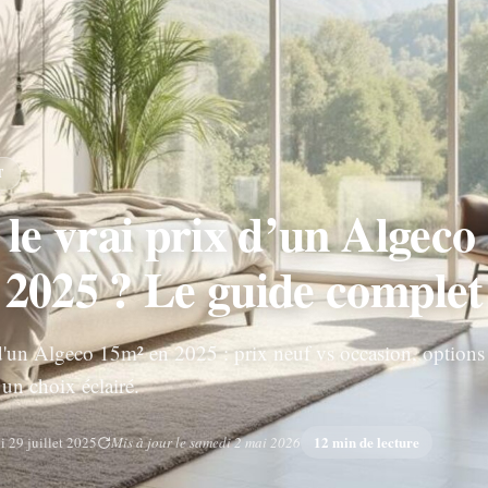
T
 le vrai prix d’un Algeco
 2025 ? Le guide complet
'un Algeco 15m² en 2025 : prix neuf vs occasion, options 
un choix éclairé.
12 min de lecture
i 29 juillet 2025
Mis à jour le samedi 2 mai 2026