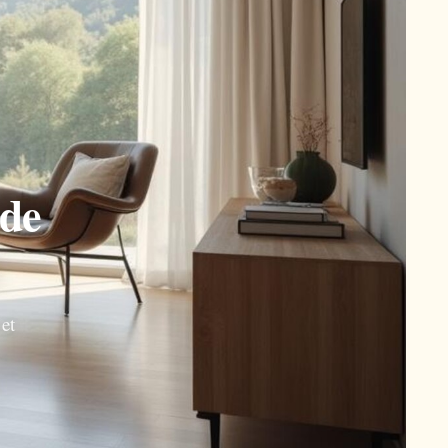
 de
et