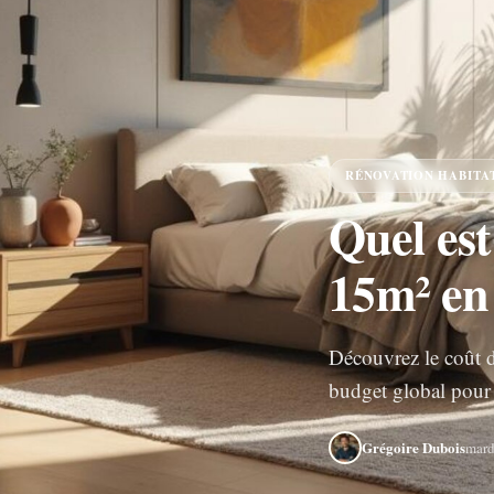
RÉNOVATION HABITA
Quel est
15m² en
Découvrez le coût d
budget global pour 
Grégoire Dubois
mard