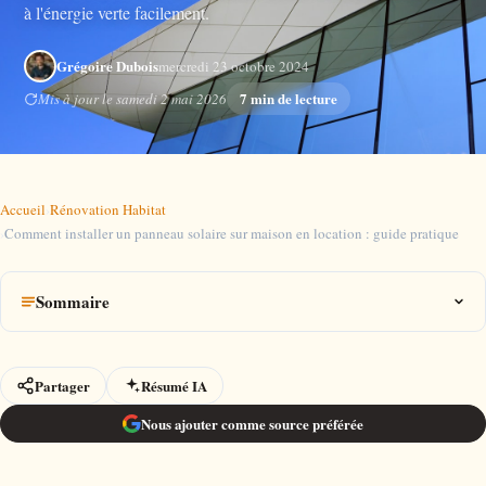
à l'énergie verte facilement.
Grégoire Dubois
mercredi 23 octobre 2024
7 min de lecture
Mis à jour le samedi 2 mai 2026
Accueil
›
Rénovation Habitat
›
Comment installer un panneau solaire sur maison en location : guide pratique
Sommaire
Partager
Résumé IA
Nous ajouter comme source préférée