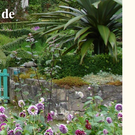
 de
é
r.
er
se