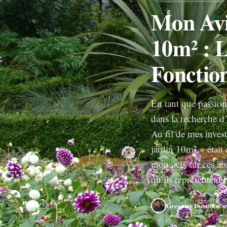
Mon Avis
10m² : L
Fonction
En tant que passion
dans la recherche d
Au fil de mes inves
jardin 10m² » était 
mon avis sur ces ab
qu’ils représentent l
Grégoire Dubois
merc