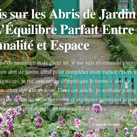
 sur les Abris de Jardin
’Équilibre Parfait Entre
nalité et Espace
né de jardinage et de plein air, je me suis récemment plong
’un abri de jardin idéal pour compléter mon espace extérieu
tigations, je me suis rendu compte que le terme « abri de
au cœur des discussions. Dans cet article, je souhaite partag
ris de jardin de taille moyenne et expliquer pourquoi je pen
’équilibre parfait entre fonctionnalité et espace.
2 min de lecture
redi 3 janvier 2024
Mis à jour le samedi 2 mai 2026