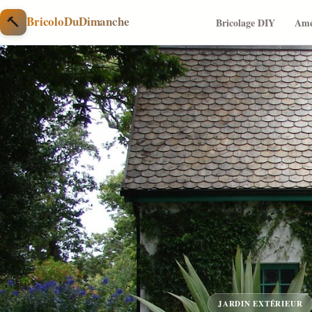
Aller au contenu
🔨
BricoloDuDimanche
Bricolage DIY
Amé
JARDIN EXTÉRIEUR