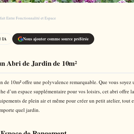
fait Entre Fonctionnalité et Espace
 IA
Nous ajouter comme source préférée
un Abri de Jardin de 10m²
din de 10m² offre une polyvalence remarquable. Que vous soyez 
he d’un espace supplémentaire pour vos loisirs, cet abri offre la
uipements de plein air et même pour créer un petit atelier, tout
porte quel jardin.
l’Espace de Rangement