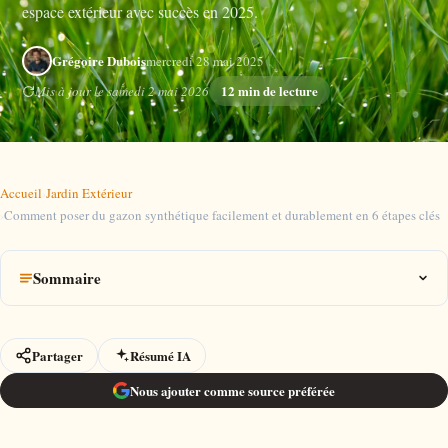
espace extérieur avec succès en 2025.
Grégoire Dubois
mercredi 28 mai 2025
12 min de lecture
Mis à jour le samedi 2 mai 2026
Accueil
›
Jardin Extérieur
›
Comment poser du gazon synthétique facilement et durablement en 6 étapes clés
Sommaire
Partager
Résumé IA
Nous ajouter comme source préférée