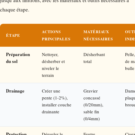
jusqu’aux finitions, avec les matériaux et outils nécessaires à
chaque étape.
ACTIONS
MATÉRIAUX
OUT
ÉTAPE
PRINCIPALES
NÉCESSAIRES
IND
Préparation
Nettoyer,
Désherbant
Pelle
du sol
désherber et
total
de m
niveler le
bulle
terrain
Drainage
Créer une
Gravier
Dame
pente (1-2%),
concassé
plaqu
installer couche
(0/20mm),
broue
drainante
sable fin
(0/4mm)
Protection
Dérouler le
Feutre
Cisea