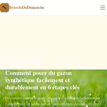
Aller au contenu
🔨
BricoloDuDimanche
JARDIN EXTÉRIEUR
Comment poser du gazon
synthétique facilement et
durablement en 6 étapes clés
Découvrez comment poser du gazon synthétique facilement en
6 étapes pour un jardin parfait, sans entretien. Aménagez votre