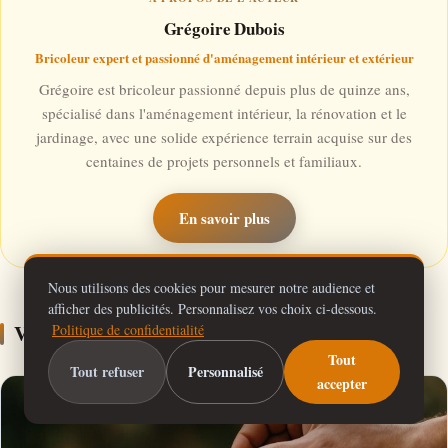
Grégoire Dubois
Bricoleur expert et passionné d'aménagement intérieur et extérieur
Grégoire est bricoleur passionné depuis plus de quinze ans,
spécialisé dans l'aménagement intérieur, la rénovation et le
jardinage, avec une solide expérience terrain acquise sur des
centaines de projets personnels et familiaux.
En savoir plus
Nous utilisons des cookies pour mesurer notre audience et
afficher des publicités. Personnalisez vos choix ci-dessous.
Vous devriez aussi aimer…
Politique de confidentialité
Tout
Tout refuser
Personnalisé
accepter