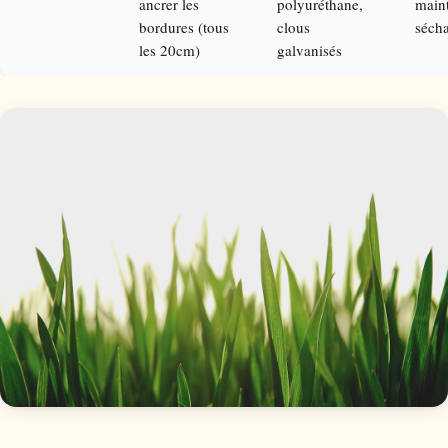
ancrer les
polyuréthane,
main
bordures (tous
clous
séch
les 20cm)
galvanisés