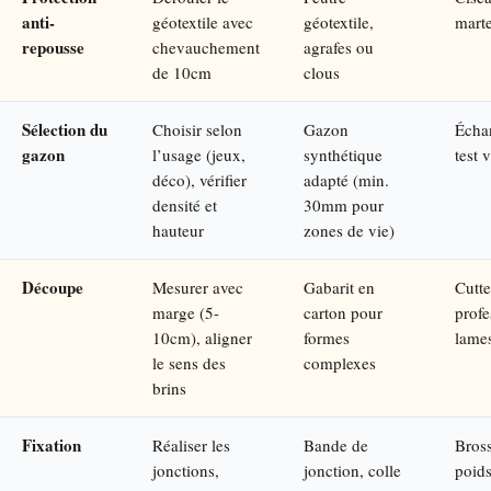
anti-
géotextile avec
géotextile,
mart
repousse
chevauchement
agrafes ou
de 10cm
clous
Sélection du
Choisir selon
Gazon
Échan
gazon
l’usage (jeux,
synthétique
test 
déco), vérifier
adapté (min.
densité et
30mm pour
hauteur
zones de vie)
Découpe
Mesurer avec
Gabarit en
Cutte
marge (5-
carton pour
profe
10cm), aligner
formes
lame
le sens des
complexes
brins
Fixation
Réaliser les
Bande de
Bross
jonctions,
jonction, colle
poid