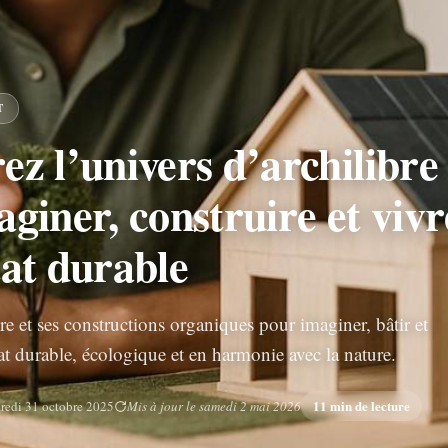
T
z l’univers d’archilibre
giner, construire et vivr
tat durable
e et ses constructions organiques pour imaginer, bâtir et
at durable, écologique et en harmonie avec la nature.
11 min de lecture
redi 31 octobre 2025
Mis à jour le samedi 2 mai 2026