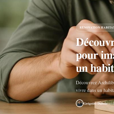
RÉNOVATION HABITA
Découvre
pour ima
un habi
Découvrez Archilibr
vivre dans un habit
Grégoire Dubois
vend