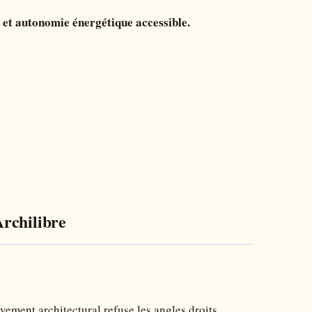
 et autonomie énergétique accessible.
Archilibre
vement architectural refuse les angles droits